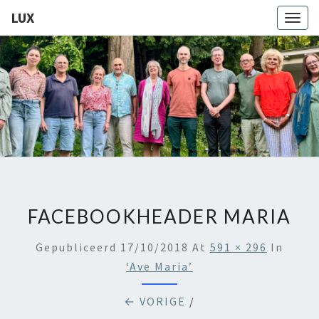
LUX
Togg
navig
LUX
Kamerkoor
Onder
Leiding
Van
Angeliki
Ploka
FACEBOOKHEADER MARIA
Gepubliceerd
17/10/2018
At
591 × 296
In
‘Ave Maria’
← VORIGE
/