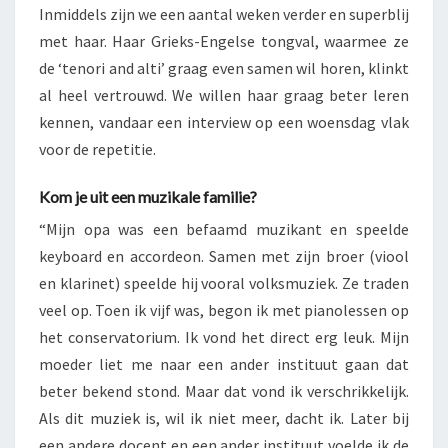
Inmiddels zijn we een aantal weken verder en superblij
met haar. Haar Grieks-Engelse tongval, waarmee ze
de ‘tenori and alti’ graag even samen wil horen, klinkt
al heel vertrouwd. We willen haar graag beter leren
kennen, vandaar een interview op een woensdag vlak
voor de repetitie.
Kom je uit een muzikale familie?
“Mijn opa was een befaamd muzikant en speelde
keyboard en accordeon. Samen met zijn broer (viool
en klarinet) speelde hij vooral volksmuziek. Ze traden
veel op. Toen ik vijf was, begon ik met pianolessen op
het conservatorium. Ik vond het direct erg leuk. Mijn
moeder liet me naar een ander instituut gaan dat
beter bekend stond. Maar dat vond ik verschrikkelijk.
Als dit muziek is, wil ik niet meer, dacht ik. Later bij
een andere docent en een ander instituut voelde ik de