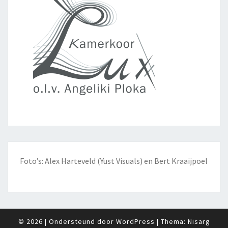
Foto’s: Alex Harteveld (Yust Visuals) en Bert Kraaijpoel
© 2026
|
Ondersteund door
WordPress
|
Thema:
Nisarg